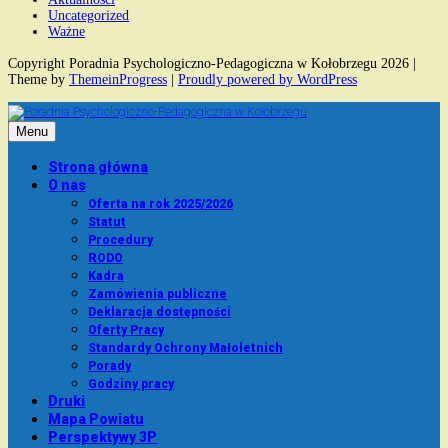
Uncategorized
Ważne
Copyright Poradnia Psychologiczno-Pedagogiczna w Kołobrzegu 2026 |
Theme by
ThemeinProgress
|
Proudly powered by WordPress
Menu
Strona główna
O nas
Oferta na rok 2025/2026
Statut
Procedury
RODO
Kadra
Zamówienia publiczne
Deklaracja dostępności
Oferty Pracy
Standardy Ochrony Małoletnich
Porady
Godziny pracy
Druki
Mapa Powiatu
Perspektywy 3P