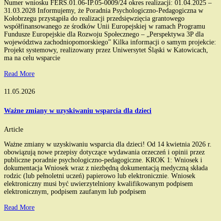
Numer wniosku FERS.01.06-IP.05-0009/24 okres realizacji: 01.04.2025 –
31.03.2028 Informujemy, że Poradnia Psychologiczno-Pedagogiczna w
Kołobrzegu przystąpiła do realizacji przedsięwzięcia grantowego
współfinansowanego ze środków Unii Europejskiej w ramach Programu
Fundusze Europejskie dla Rozwoju Społecznego – „Perspektywa 3P dla
województwa zachodniopomorskiego” Kilka informacji o samym projekcie:
Projekt systemowy, realizowany przez Uniwersytet Śląski w Katowicach,
ma na celu wsparcie
Read More
11.05.2026
Ważne zmiany w uzyskiwaniu wsparcia dla dzieci
Article
Ważne zmiany w uzyskiwaniu wsparcia dla dzieci! Od 14 kwietnia 2026 r.
obowiązują nowe przepisy dotyczące wydawania orzeczeń i opinii przez
publiczne poradnie psychologiczno-pedagogiczne. KROK 1: Wniosek i
dokumentacja Wniosek wraz z niezbędną dokumentacją medyczną składa
rodzic (lub pełnoletni uczeń) papierowo lub elektronicznie. Wniosek
elektroniczny musi być uwierzytelniony kwalifikowanym podpisem
elektronicznym, podpisem zaufanym lub podpisem
Read More