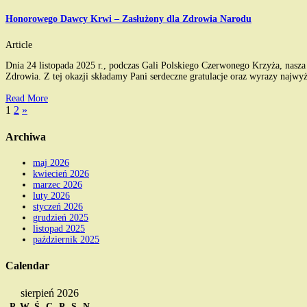
Honorowego Dawcy Krwi – Zasłużony dla Zdrowia Narodu
Article
Dnia 24 listopada 2025 r., podczas Gali Polskiego Czerwonego Krzyża, nas
Zdrowia. Z tej okazji składamy Pani serdeczne gratulacje oraz wyrazy najw
Read More
1
2
»
Archiwa
maj 2026
kwiecień 2026
marzec 2026
luty 2026
styczeń 2026
grudzień 2025
listopad 2025
październik 2025
Calendar
sierpień 2026
P
W
Ś
C
P
S
N