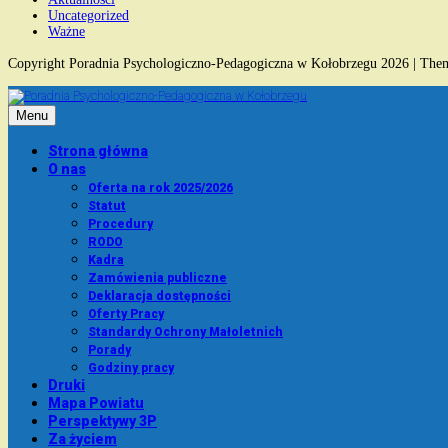
Uncategorized
Ważne
Copyright Poradnia Psychologiczno-Pedagogiczna w Kołobrzegu 2026 | Th
Menu
Strona główna
O nas
Oferta na rok 2025/2026
Statut
Procedury
RODO
Kadra
Zamówienia publiczne
Deklaracja dostępności
Oferty Pracy
Standardy Ochrony Małoletnich
Porady
Godziny pracy
Druki
Mapa Powiatu
Perspektywy 3P
Za życiem