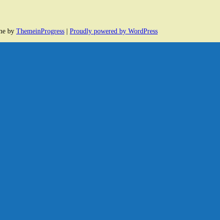
eme by
ThemeinProgress
|
Proudly powered by WordPress