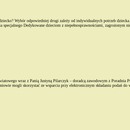
dziecko? Wybór odpowiedniej drogi zależy od indywidualnych potrzeb dziecka
enia specjalnego Dedykowane dzieciom z niepełnosprawnościami, zagrożonym n
wiatowego wraz z Panią Justyną Pilarczyk – doradcą zawodowym z Poradnia Ps
iowie mogli skorzystać ze wsparcia przy elektronicznym składaniu podań do 