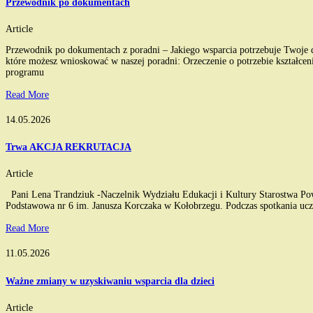
Przewodnik po dokumentach
Article
Przewodnik po dokumentach z poradni – Jakiego wsparcia potrzebuje Twoje 
które możesz wnioskować w naszej poradni: Orzeczenie o potrzebie kształc
programu
Read More
14.05.2026
Trwa AKCJA REKRUTACJA
Article
Pani Lena Trandziuk -Naczelnik Wydziału Edukacji i Kultury Starostwa Po
Podstawowa nr 6 im. Janusza Korczaka w Kołobrzegu. Podczas spotkania uczn
Read More
11.05.2026
Ważne zmiany w uzyskiwaniu wsparcia dla dzieci
Article