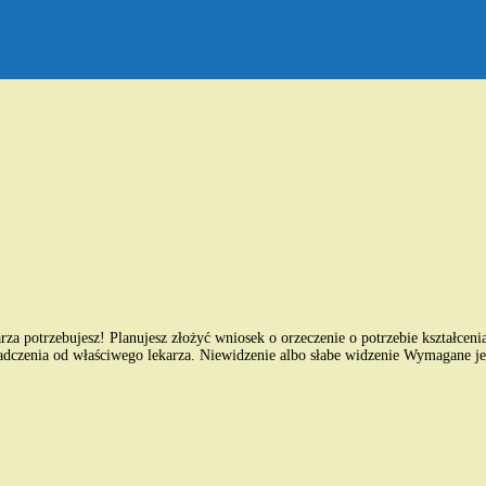
bujesz! Planujesz złożyć wniosek o orzeczenie o potrzebie kształcenia s
dczenia od właściwego lekarza. Niewidzenie albo słabe widzenie Wymagane jest 