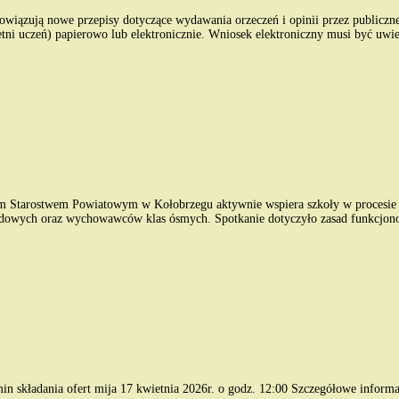
bowiązują nowe przepisy dotyczące wydawania orzeczeń i opinii przez public
etni uczeń) papierowo lub elektronicznie. Wniosek elektroniczny musi być u
m Starostwem Powiatowym w Kołobrzegu aktywnie wspiera szkoły w procesie
dowych oraz wychowawców klas ósmych. Spotkanie dotyczyło zasad funkcjono
n składania ofert mija 17 kwietnia 2026r. o godz. 12:00 Szczegółowe informa